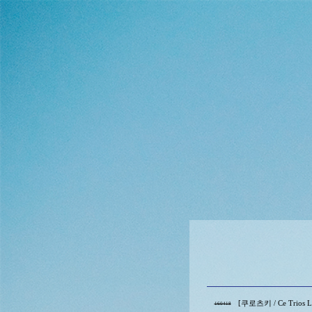
[쿠로츠키 / Ce Trio
160418