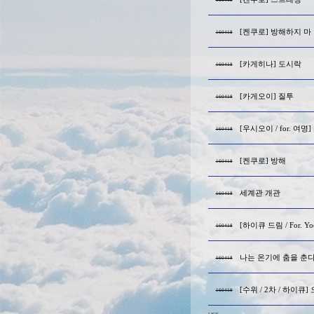
[켄쿠로] 방해하지 마
160418
[카게히나] 도시락
160418
[카게오이] 질투
160418
[우시오이 / for. 여명
160418
[켄쿠로] 방해
160418
세계관 개관
160418
[하이큐 드림 / For. Y
160418
나는 온기에 춤을 춘
160418
[수위 / 2차 / 하이큐
160419