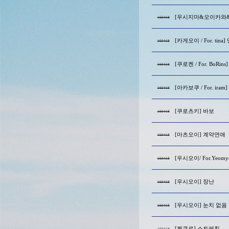
[우시지마&오이카와
160418
[카게오이 / For. tina
160418
[쿠로켄 / For. BoRin
160418
[아카보쿠 / For. ira
160418
[쿠로츠키] 바보
160418
[마츠오이] 계약연애
160418
[우시오이/ For.Yeom
160418
[우시오이] 장난
160418
[우시오이] 눈치 없음
160418
[켄쿠로] 스트레칭
160418