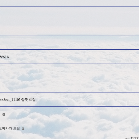
] 보아라
oonSeul_1110] 얌굿 드림
다
] 오이카와 드림
[1]
[2
PREV