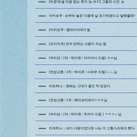
[비공개/낼 마음 없는 회지 3p 쓰기] 그들의 시간
160501
아카보쿠 : 손부터 놓은 다음에 날 포기하겠다고 말해줄래?
160518
[아카보쿠 / 뱀파이어AU] 빛
160510
[오이카게] 먼저 반하는 사람이 지는 법
160510
[커미션 / 2차 / 하이큐 / 아카아시 드림] ㄹㅂ님
160513
[연성교환 / 2차 / 하이큐 / 시라부 드림] ㄴㄴ님
160513
마츠하나 :: 한때는 그대가 꽃인 적 있었다.
160518
[연성교환 / 1차 / 해리포터AU]ㅇㅊㄹ님
160518
[커미션 / 2차 / 하이큐 / 우카이 드림 ] ㄲㅈㅇㄴ님
160518
카게히나 :: 네가 사랑이었다면 나는 더 고통스러워야 했다.
160520