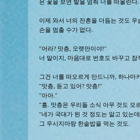
은 꽃을 보면 발을 멈춰 너를 떠올린다.
이제 와서 너의 잔흔을 더듬는 것도 우
손을 멈출 수가 없다.
"어라? 맛층, 오랫만이야!"
너 말이지, 마음대로 번호도 바꾸고 잠
그건 너를 떠오르게 만드니까, 하나마키
"맛층, 듣고 있어? 맛층!"
"아아."
"흥. 맛층은 우리들 소식 아무 것도 모르
"네가 국대가 된 것 정도는 알고 있는데.
그 우시지마랑 한솥밥을 먹는 것도.