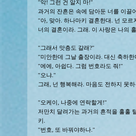
"악! 그런 건 알지 마!"
과거의 잔흔은 속에 담아둔 너를 이끌어
"아, 맞아. 하나마키 결혼한대. 넌 모르
너의 결혼이라. 그래. 이 사랑은 나의 
"그래서 맛층도 갈래?"
"미안한데 그날 출장이라. 대신 축하한
"에에, 아쉽다. 그럼 번호라도 줘!"
"오냐."
그래, 넌 행복해라. 마음도 전하지 못
"오케이, 나중에 연락할게!"
저만치 달려가는 과거의 흔적을 훌훌 털
키.
"번호, 또 바꿔야하나."