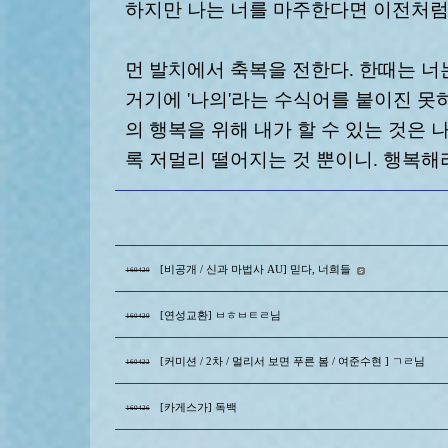
하지만 나는 너를 마주한다면 이전처럼
먼 발치에서 축복을 전한다. 한때는 너
거기에 '나의'라는 수식어를 붙이진 못하
의 행복을 위해 내가 할 수 있는 것은
록 저멀리 떨어지는 것 뿐이니. 행복해라
[비공개 / 신과 마법사 AU] 믿다, 너희들
160420
[연성교환] ㅂㅎㅂㅌㄹ님
160420
[커미션 / 2차 / 멀리서 보면 푸른 봄 / 여준수현 ] ㄱㄹ님
160422
[카게스가] 독백
160426