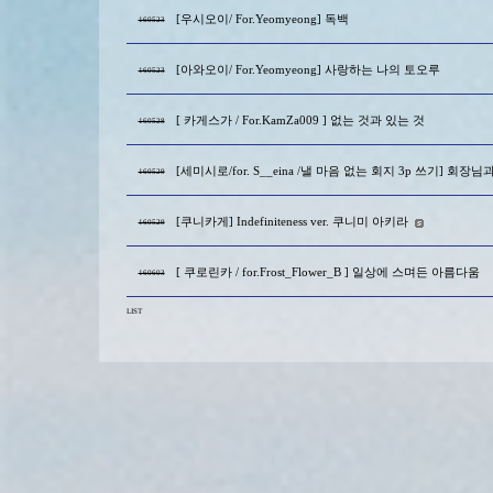
[우시오이/ For.Yeomyeong] 독백
160523
[아와오이/ For.Yeomyeong] 사랑하는 나의 토오루
160523
[ 카게스가 / For.KamZa009 ] 없는 것과 있는 것
160528
[세미시로/for. S__eina /낼 마음 없는 회지 3p 쓰기] 회장
160529
[쿠니카게] Indefiniteness ver. 쿠니미 아키라
160529
[ 쿠로린카 / for.Frost_Flower_B ] 일상에 스며든 아름다움
160603
LIST