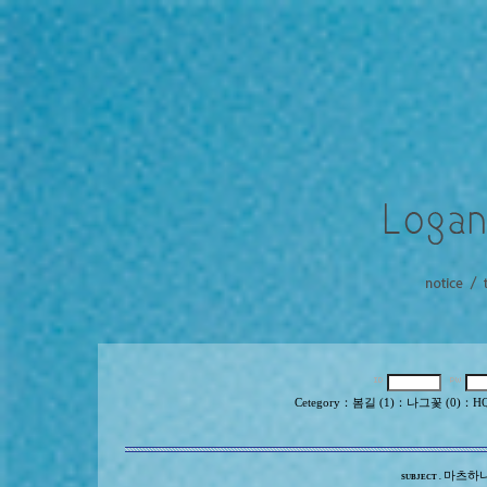
Cetegory
：
봄길 (1)
：
나그꽃 (0)
：
HQ
마츠하나
SUBJECT .