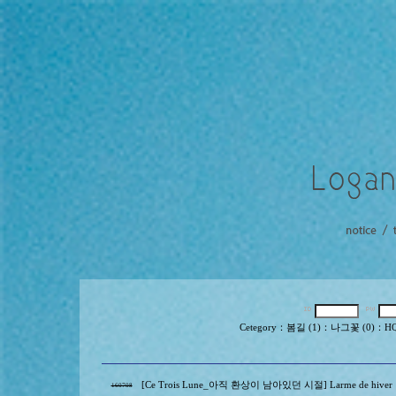
Cetegory
：
봄길 (1)
：
나그꽃 (0)
：
HQ
[Ce Trois Lune_아직 환상이 남아있던 시절] Larme de hiver
160708