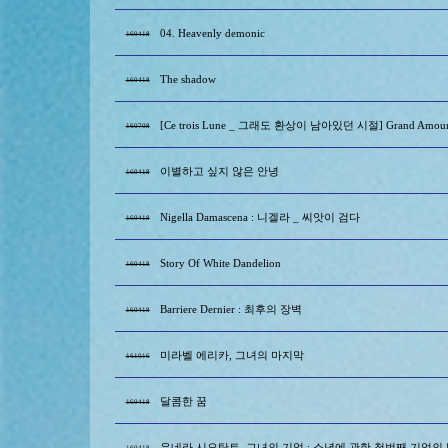
04. Heavenly demonic
160418
The shadow
160418
[Ce trois Lune _ 그래도 환상이 남아있던 시절] Grand Amou
160708
이별하고 싶지 않은 안녕
160418
Nigella Damascena : 니겔라 _ 씨앗이 검다
160418
Story Of White Dandelion
160418
Barriere Dernier : 최후의 장벽
160418
미라벨 에리카, 그녀의 마지막
161016
달콤한 꿈
160418
유네라 시오탄트, 그녀의 기억 : 소년에 관한 첫번째 기억의
160418