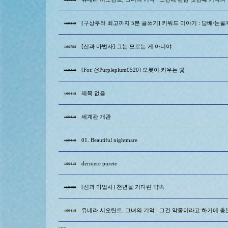
[구상부터 최고까지 5분 글쓰기] 키워드 이야기 : 담배/눈물
160418
[신과 마법사] 그는 모르는 게 아니야
160708
[For. @Purpleplum0520] 오롯이 키우는 빛
160418
제목 없음
160418
세계관 개관
160418
01. Beautiful nightmare
160418
derniere purete
160418
[신과 마법사] 천년을 기다린 약속
160708
유네라 시오탄트, 그녀의 기억 : 그건 악몽이라고 하기에 충
160418