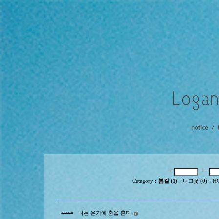
Cetegory
：
봄길 (1)
：
나그꽃 (0)
：
HQ
나는 온기에 춤을 춘다
160418