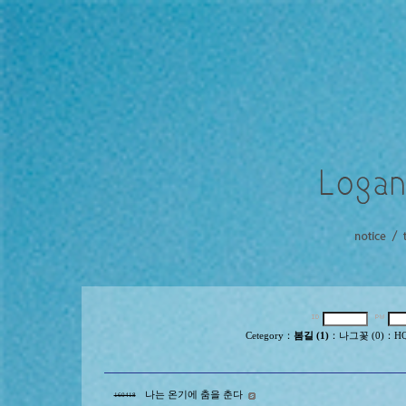
Cetegory
：
봄길 (1)
：
나그꽃 (0)
：
HQ
나는 온기에 춤을 춘다
160418