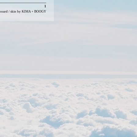
1
board
/ skin by
KIMA
+
BOOGY