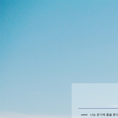
나는 온기에 춤을 춘
160418