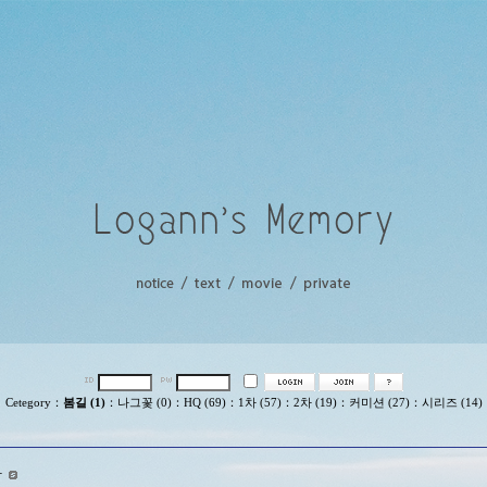
Cetegory
：
봄길 (1)
：
나그꽃 (0)
：
HQ (69)
：
1차 (57)
：
2차 (19)
：
커미션 (27)
：
시리즈 (14)
다