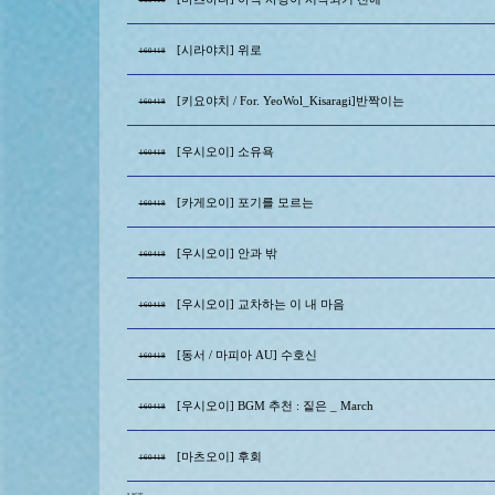
[시라야치] 위로
160418
[키요야치 / For. YeoWol_Kisaragi]반짝이는
160418
[우시오이] 소유욕
160418
[카게오이] 포기를 모르는
160418
[우시오이] 안과 밖
160418
[우시오이] 교차하는 이 내 마음
160418
[동서 / 마피아 AU] 수호신
160418
[우시오이] BGM 추천 : 짙은 _ March
160418
[마츠오이] 후회
160418