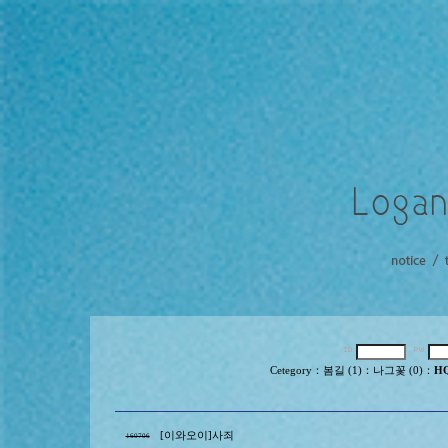
Cetegory
：
봄길 (1)
：
나그꽃 (0)
：
HQ
[이와오이]사죄
160706