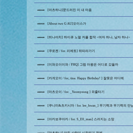
[마츠하나]문드러진 이 내 마음
160418
[About two G AU]오이스가
160418
[히나야치] 하이큐 노멀 커플 합작 <여자 하나, 남자 하나>
160418
[쿠로켄 / for. 리에토] 뒤따라가기
160418
[이와오이이와 / FHQ] 그럼 마왕은 어디로 갔을까
160418
[카게오이 / for, tina. Happy Birthday! ] 잘못은 어디에
160418
[마츠오이 / for. _Yeomyeong ] 외줄타기
160418
[쿠니미&츠키시마 / for. lee_hwan_] 무기력과 무기력의 만
160418
[아카보쿠아카 / for. S_E0_man] 스러지는 소망
160418
[마츠하나] 아직 사랑이 시작되기 전에
160418