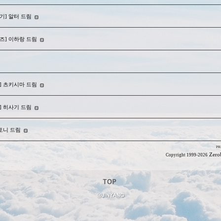
노기] 알터 드림
퍼즈] 이하랑 드림
큐] 츠키시마 드림
치] 히사기 드림
 토니 드림
PR
Zero
Copyright 1999-2026