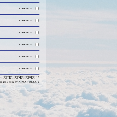
COMMENT.
0
COMMENT.
0
COMMENT.
0
COMMENT.
0
COMMENT.
0
COMMENT.
0
[1]
[2]
[3]
[4]
[5]
[6]
[7]
[8]
[9]
10
EV
board
/ skin by
KIMA
+
BOOGY