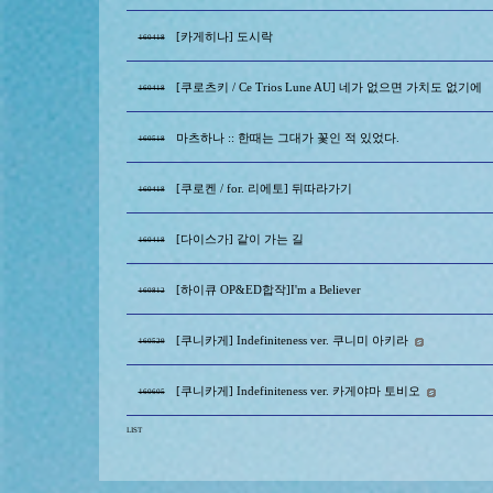
[카게히나] 도시락
160418
[쿠로츠키 / Ce Trios Lune AU] 네가 없으면 가치도 없기에
160418
마츠하나 :: 한때는 그대가 꽃인 적 있었다.
160518
[쿠로켄 / for. 리에토] 뒤따라가기
160418
[다이스가] 같이 가는 길
160418
[하이큐 OP&ED합작]I'm a Believer
160812
[쿠니카게] Indefiniteness ver. 쿠니미 아키라
160529
[쿠니카게] Indefiniteness ver. 카게야마 토비오
160605
LIST