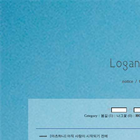
Cetegory
：
봄길 (1)
：
나그꽃 (0)
：
HQ
[마츠하나] 아직 사랑이 시작되기 전에
160418