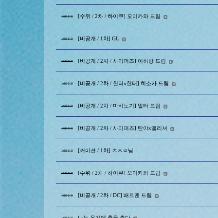
[수위 / 2차 / 하이큐] 오이카와 드림
160419
[비공개 / 1차] GL
160419
[비공개 / 2차 / 사이퍼즈] 이하랑 드림
160419
[비공개 / 2차 / 헌터x헌터] 히소카 드림
160419
[비공개 / 2차 / 마비노기] 알터 드림
160419
[비공개 / 2차 / 사이퍼즈] 탄야x앨리셔
160419
[커미션 / 1차] ㅊㅈㄹ님
160419
[수위 / 2차 / 하이큐] 오이카와 드림
160419
[비공개 / 2차 / DC] 배트맨 드림
160419
나는 온기에 춤을 춘다
160418