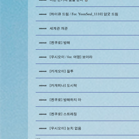
[하이큐 드림 / For. YoonSeul_1110] 얌굿 드림
160418
세계관 개관
160418
[켄쿠로] 방해
160418
[우시오이 / for. 여명] 보아라
160418
[카게오이] 질투
160418
[카게히나] 도시락
160418
[켄쿠로] 방해하지 마
160418
[켄쿠로] 스트레칭
160418
[우시오이] 눈치 없음
160418