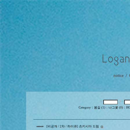
Cetegory
：
봄길 (1)
：
나그꽃 (0)
：
HQ
[비공개 / 2차 / 하이큐] 츠키시마 드림
160419