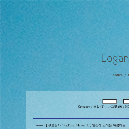
Cetegory
：
봄길 (1)
：
나그꽃 (0)
：
HQ
[ 쿠로린카 / for.Frost_Flower_B ] 일상에 스며든 아름다움
160603