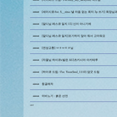
[세미시로/for. S__eina /낼 마음 없는 회지 3p 쓰기] 회장
160529
[알디님 레스큐 일지 15] 신이 아니기에
160418
[알디님 레스큐 일지]포기하지 않아 줘서 고마워요
160418
[연성교환] ㅂㅎㅂㅌㄹ님
160420
[차꿀님 하이큐x빌런 AU]츠키시마 아키테루
160418
[하이큐 드림 / For. YoonSeul_1110] 얌굿 드림
160418
둥글레차
160418
마비노기 : 붉은 선언
160418
LIST