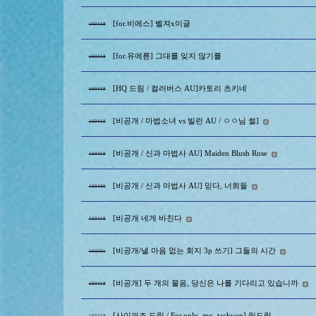
[for.비에스] 벨져x이글
160418
[for.유에륜] 그대를 잊지 않기를
160418
[HQ 드림 / 컬러버스 AU]카토리 츠키네
160418
[비공개 / 마법소녀 vs 빌런 AU / ㅇㅇ님 썰]
160418
[비공개 / 신과 마법사 AU] Maiden Blush Rose
160418
[비공개 / 신과 마법사 AU] 믿다, 너희들
160420
[비공개 네게 바친다
160418
[비공개/낼 마음 없는 회지 3p 쓰기] 그들의 시간
160501
[비공개] 두 개의 물음, 당신은 나를 기다리고 있습니까
160418
[사이퍼즈 드림 / For.only_my_tachyon] 릭드림
160418