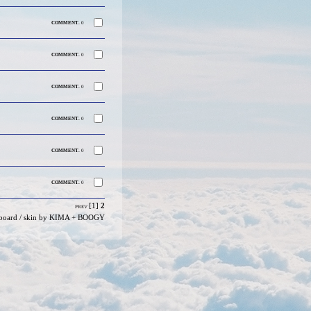
COMMENT.
0
COMMENT.
0
COMMENT.
0
COMMENT.
0
COMMENT.
0
COMMENT.
0
[1]
2
PREV
board
/ skin by
KIMA
+
BOOGY