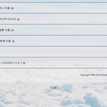
 토니 드림
] 미나미+오노다
] 탈론 드림
 배트맨 드림
농 / 니지아카 ] ㄸㄹㅅ님
Zero
Copyright 1999-2026