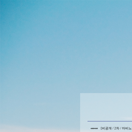
[비공개 / 2차 / 마비
160419